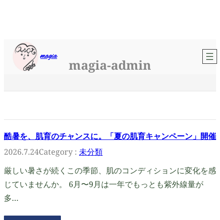
内
magia
容
magia-admin
を
ス
キ
ッ
プ
酷暑を、肌育のチャンスに。「夏の肌育キャンペーン」開催
2026.7.24
Category :
未分類
厳しい暑さが続くこの季節、肌のコンディションに変化を感
じていませんか。 6月〜9月は一年でもっとも紫外線量が
多…