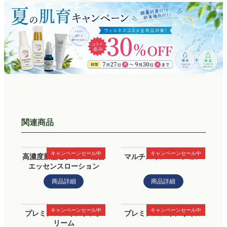
関連商品
キャンペーンセール中
キャンペーンセール中
高濃度新型ビタミンC配合
マルチスキンローション
エッセンスローション
商品詳細
商品詳細
キャンペーンセール中
キャンペーンセール中
プレミアムスキンケアク
プレミアムスキンオイル
リーム