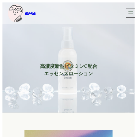
内
magia
容
を
ス
キ
ッ
プ
高濃度新型ビタミンC配合
エッセンスローション