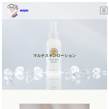
内
magia
容
を
ス
キ
ッ
プ
マルチスキンローション